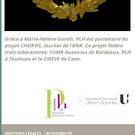
Grâce à Marie-Hélène Garelli, PLH est partenaire du
projet CHOROS, lauréat de l'ANR. Ce projet fédère
trois laboratoires: l'UMR Ausonius de Bordeaux, PLH
à Toulouse et le CIREVE de Caen.
MENTIONS LÉGALES
ACCESSIBILITÉ