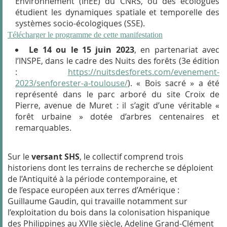
Environnement (InEE) du CNRS, où des écologues
étudient les dynamiques spatiale et temporelle des
systèmes socio-écologiques (SSE).
Télécharger le programme de cette manifestation
Le 14 ou le 15 juin 2023
, en partenariat avec
l’INSPE, dans le cadre des Nuits des forêts (3
e
édition
:
https://nuitsdesforets.com/evenement-
2023/senforester-a-toulouse/
). « Bois sacré » a été
représenté dans le parc arboré du site Croix de
Pierre, avenue de Muret : il s’agit d’une véritable «
forêt urbaine » dotée d’arbres centenaires et
remarquables.
Sur le
versant SHS
, le collectif comprend trois
historiens dont les terrains de recherche se déploient
de l’Antiquité à la période contemporaine, et
de l’espace européen aux terres d’Amérique :
Guillaume Gaudin, qui travaille notamment sur
l’exploitation du bois dans la colonisation hispanique
des Philippines au XVIIe siècle, Adeline Grand-Clément