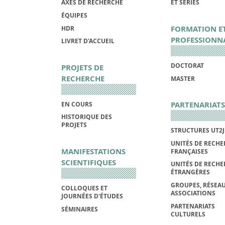
AXES DE RECHERCHE
ET SÉRIES
ÉQUIPES
FORMATION E
HDR
PROFESSIONN
LIVRET D'ACCUEIL
DOCTORAT
PROJETS DE
RECHERCHE
MASTER
PARTENARIATS
EN COURS
HISTORIQUE DES
PROJETS
STRUCTURES UT2J
UNITÉS DE RECHE
MANIFESTATIONS
FRANÇAISES
SCIENTIFIQUES
UNITÉS DE RECHE
ÉTRANGÈRES
GROUPES, RÉSEAU
COLLOQUES ET
ASSOCIATIONS
JOURNÉES D'ÉTUDES
PARTENARIATS
SÉMINAIRES
CULTURELS