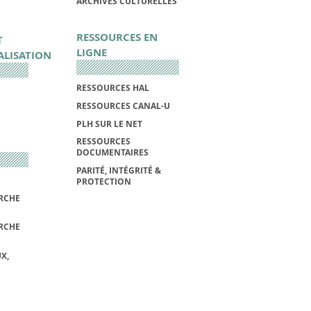
ARCHIVES CULTURELLES
RESSOURCES EN
T
LIGNE
ALISATION
RESSOURCES HAL
RESSOURCES CANAL-U
PLH SUR LE NET
RESSOURCES
DOCUMENTAIRES
PARITÉ, INTÉGRITÉ &
PROTECTION
RCHE
RCHE
X,