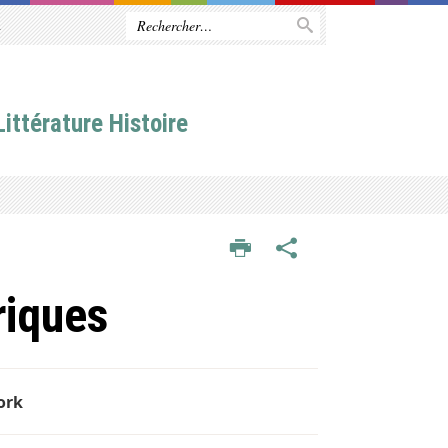
R
ittérature Histoire
riques
ork