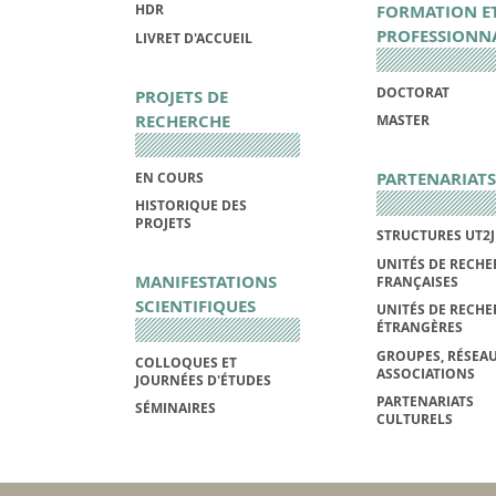
FORMATION E
HDR
PROFESSIONN
LIVRET D'ACCUEIL
DOCTORAT
PROJETS DE
RECHERCHE
MASTER
PARTENARIATS
EN COURS
HISTORIQUE DES
PROJETS
STRUCTURES UT2J
UNITÉS DE RECHE
MANIFESTATIONS
FRANÇAISES
SCIENTIFIQUES
UNITÉS DE RECHE
ÉTRANGÈRES
GROUPES, RÉSEAU
COLLOQUES ET
ASSOCIATIONS
JOURNÉES D'ÉTUDES
PARTENARIATS
SÉMINAIRES
CULTURELS