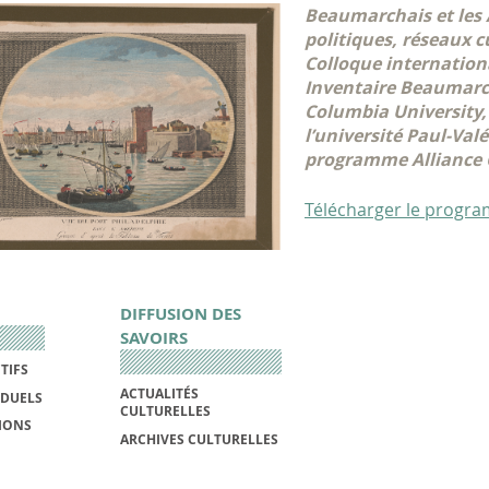
Beaumarchais et les A
politiques, réseaux c
Colloque internationa
Inventaire Beaumarch
Columbia University,
l’université Paul-Val
programme Alliance C
Télécharger le progr
DIFFUSION DES
SAVOIRS
TIFS
ACTUALITÉS
IDUELS
CULTURELLES
IONS
ARCHIVES CULTURELLES