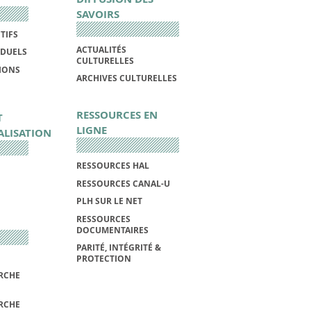
SAVOIRS
TIFS
ACTUALITÉS
IDUELS
CULTURELLES
IONS
ARCHIVES CULTURELLES
RESSOURCES EN
T
LIGNE
ALISATION
RESSOURCES HAL
RESSOURCES CANAL-U
PLH SUR LE NET
RESSOURCES
DOCUMENTAIRES
PARITÉ, INTÉGRITÉ &
PROTECTION
RCHE
RCHE