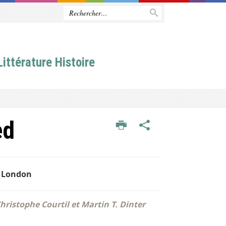
R
ittérature Histoire
ed
e London
hristophe Courtil et Martin T. Dinter