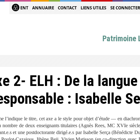
ENT
ANNUAIRE
CONTACT
LIENS UTILES
SE CONNECTE
Patrimoine L
e 2- ELH : De la langue
esponsable : Isabelle S
 l’indique le titre, cet axe a le style pour objet d’étude — en diachr
u nombre de deux enseignants titulaires (Agnès Rees, MC XVI
e
siècle
ant.e.s et une postdoctorante dirigé.e.s par Isabelle Serça (Bénédicte 
Poulot-Cazajous, Jihène Beji, Vivien Matisson (en co-direction avec Je