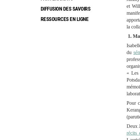
et Wil
DIFFUSION DES SAVOIRS
manifes
RESSOURCES EN LIGNE
apport
la coll
1. Ma
Isabel
du
sém
profes
organi
« Les 
Potsda
mémoir
labora
Pour c
Kerang
(parut
Deux J
récits
Lauric