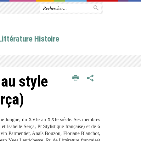
R
ittérature Histoire
 au style
erça)
onie longue, du XVI
e
au XXI
e
siècle. Ses membres
 et Isabelle Serça, Pr Stylistique française) et de 6
Duvin-Parmentier, Anaïs Bouzou, Floriane Blanchot,
an-Yves Laurichesse, Pr. de Littérature française)