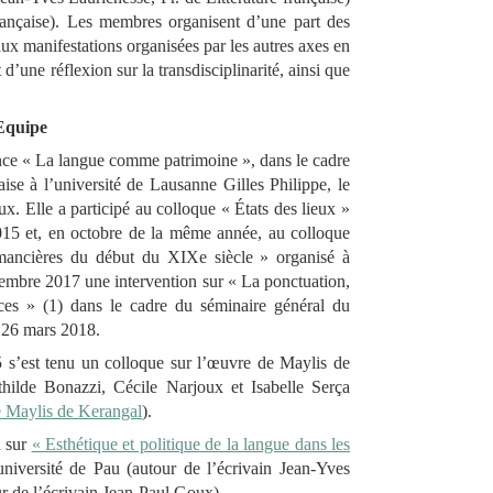
française). Les membres organisent d’une part des
aux manifestations organisées par les autres axes en
’une réflexion sur la transdisciplinarité, ainsi que
’Equipe
nce « La langue comme patrimoine », dans le cadre
ise à l’université de Lausanne Gilles Philippe, le
x. Elle a participé au colloque « États des lieux »
015 et, en octobre de la même année, au colloque
omancières du début du XIX
e
siècle » organisé à
vembre 2017 une intervention sur « La ponctuation,
ces » (1) dans le cadre du séminaire général du
e 26 mars 2018.
5 s’est tenu un colloque sur l’œuvre de Maylis de
hilde Bonazzi, Cécile Narjoux et Isabelle Serça
 Maylis de Kerangal
).
a sur
« Esthétique et politique de la langue dans les
niversité de Pau (autour de l’écrivain Jean-Yves
ur de l’écrivain Jean-Paul Goux).