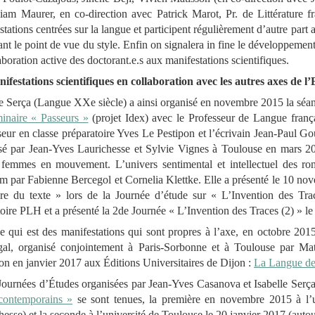
liam Maurer, en co-direction avec Patrick Marot, Pr. de Littérature 
tations centrées sur la langue et participent régulièrement d’autre part 
ant le point de vue du style. Enfin on signalera
in fine
le développement d
aboration active des doctorant.e.s aux manifestations scientifiques.
nifestations scientifiques en collaboration avec les autres axes de l
le Serça (Langue XX
e
siècle) a ainsi organisé en novembre 2015 la séa
inaire « Passeurs »
(projet Idex) avec le Professeur de Langue frança
seur en classe préparatoire Yves Le Pestipon et l’écrivain Jean-Paul Gou
sé par Jean-Yves Laurichesse et Sylvie Vignes à Toulouse en mars 2
femmes en mouvement. L’univers sentimental et intellectuel des r
m par Fabienne Bercegol et Cornelia Klettke. Elle a présenté le 10 no
e du texte » lors de la Journée d’étude sur « L’Invention des Tra
toire PLH et a présenté la 2de Journée « L’Invention des Traces (2) » l
e qui est des manifestations qui sont propres à l’axe, en octobre 201
al, organisé conjointement à Paris-Sorbonne et à Toulouse par Mat
ion en janvier 2017 aux Éditions Universitaires de Dijon :
La Langue de
ournées d’Études organisées par Jean-Yves Casanova et Isabelle Serç
 contemporains »
se sont tenues, la première en novembre 2015 à l’u
hesse) et la seconde à l’université de Toulouse le 20 janvier 2017 (auto