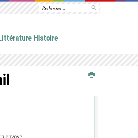
R
ittérature Histoire
il
ra envoyé :