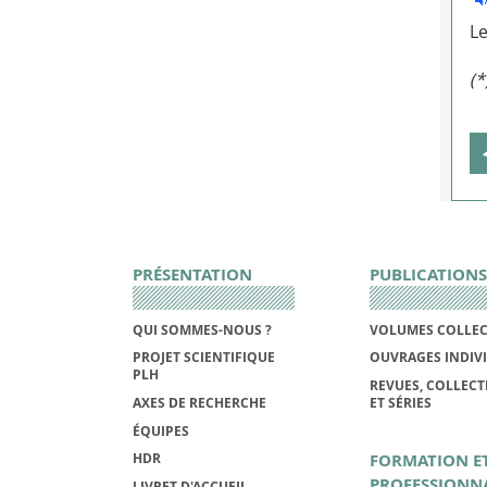
Le
(*
PRÉSENTATION
PUBLICATIONS
QUI SOMMES-NOUS ?
VOLUMES COLLEC
PROJET SCIENTIFIQUE
OUVRAGES INDIV
PLH
REVUES, COLLECT
AXES DE RECHERCHE
ET SÉRIES
ÉQUIPES
FORMATION E
HDR
PROFESSIONN
LIVRET D'ACCUEIL