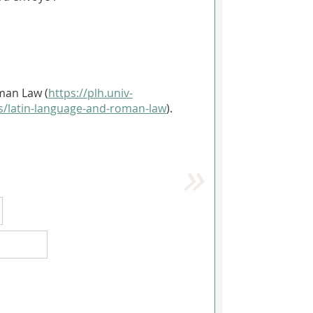
man Law (
https://plh.univ-
ues/latin-language-and-roman-law
).