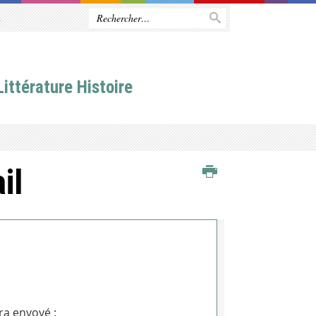
R
ittérature Histoire
il
ra envoyé :