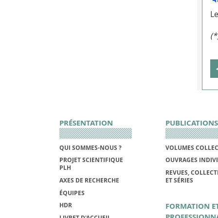
Le
(*
PRÉSENTATION
PUBLICATIONS
QUI SOMMES-NOUS ?
VOLUMES COLLEC
PROJET SCIENTIFIQUE
OUVRAGES INDIV
PLH
REVUES, COLLECT
AXES DE RECHERCHE
ET SÉRIES
ÉQUIPES
FORMATION E
HDR
PROFESSIONN
LIVRET D'ACCUEIL