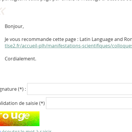
Bonjour,
Je vous recommande cette page : Latin Language and Ro
tlse2.fr/accueil-plh/manifestations-scientifiques/colloq
Cordialement.
gnature (*) :
lidation de saisie (*)
écoutez le mot à saisir