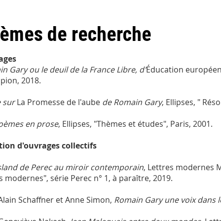
èmes de recherche
ages
n Gary ou le deuil de la France Libre
, d'
Éducation europée
ion, 2018.
 sur
La Promesse de l'aube
de Romain Gary
, Ellipses, " Rés
oèmes en prose
, Ellipses, "Thèmes et études", Paris, 2001.
tion d'ouvrages collectifs
 Island de Perec au miroir contemporain
, Lettres modernes M
es modernes", série Perec n° 1, à paraître, 2019.
Alain Schaffner et Anne Simon,
Romain Gary une voix dans le