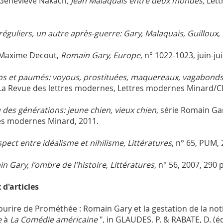
Geneviève Nakach
, Jean Malaquais entre deux mondes,
Lett
rréguliers, un autre après-guerre: Gary, Malaquais, Guilloux
,
 Maxime Decout,
Romain Gary, Europe
, n° 1022-1023, juin-jui
os et paumés: voyous, prostituées, maquereaux, vagabonds
 La Revue des lettres modernes, Lettres modernes Minard/Cl
u des générations: jeune chien, vieux chien
, série Romain Ga
es modernes Minard, 2011.
espect entre idéalisme et nihilisme
,
Littératures
, n° 65, PUM, 
n Gary, l'ombre de l'histoire
,
Littératures
, n° 56, 2007, 290 p
 d'articles
sourire de Prométhée : Romain Gary et la gestation de la no
e
à
La Comédie américaine
", in GLAUDES, P. & RABATE, D. (éd