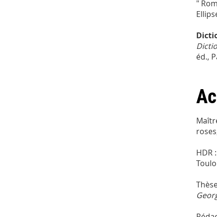
" Rom
Ellips
Dicti
Dicti
éd., 
Ac
Maîtr
roses
HDR 
Toulou
Thèse
Georg
Rédac