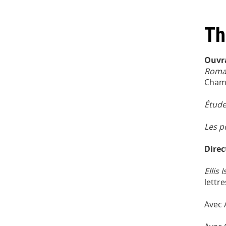
Th
Ouvr
Romai
Champ
Étude
Les p
Direc
Ellis
lettr
Avec 