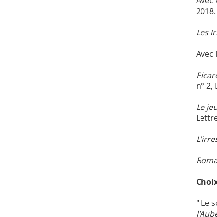
Avec 
2018.
Les i
Avec
Picar
n° 2,
Le je
Lettr
L'irr
Romai
Choix
" Le 
l'Aub