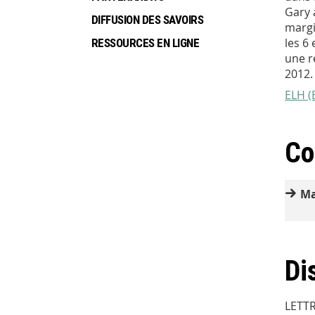
Gary 
DIFFUSION DES SAVOIRS
margi
les 6
RESSOURCES EN LIGNE
une r
2012.
ELH (
Co
Ma
Di
LETT