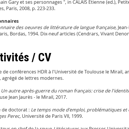
ain Gary et ses personnages ", in CALAIS Etienne (ed.), Pet
es, Paris, 2008, p. 223-233.
onnaires
onnaire des oeuvres de littérature de langue française
, Jean
Paris, Bordas, 1994. Dix-neuf articles (Cendrars, Vivant Denon,
tivités / CV
e de conférences HDR à l'Université de Toulouse le Mirail, a
, agrégé de lettres modernes.
:
Un autre après-guerre du roman français: crise de l'identité 
se Jean Jaurès - le Mirail, 2017.
 de doctorat :
Le temps mode d'emploi, problématiques et 
es Perec,
Université de Paris VII, 1999.
teur en chef de la revue
Littératures
aux Presses Universitai