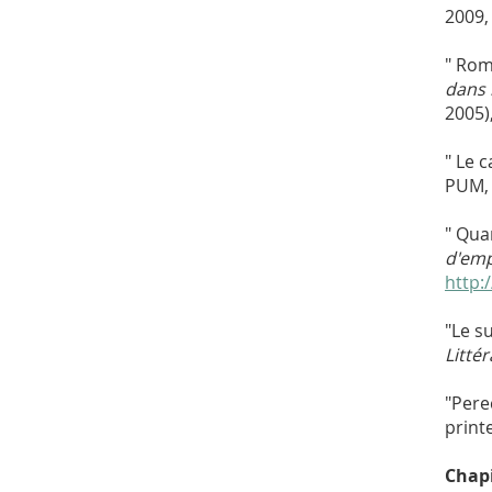
2009,
" Rom
dans l
2005)
" Le 
PUM, 
" Qua
d'emp
http:
"Le s
Litté
"Perec
print
Chapi