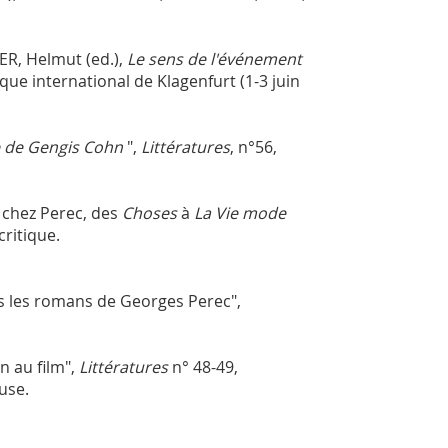
ER, Helmut (ed.),
Le sens de l'événement
oque international de Klagenfurt (1-3 juin
 de Gengis Cohn
",
Littératures
, n°56,
r chez Perec, des
Choses
à
La Vie mode
critique.
ns les romans de Georges Perec",
 au film",
Littératures
n° 48-49,
use.