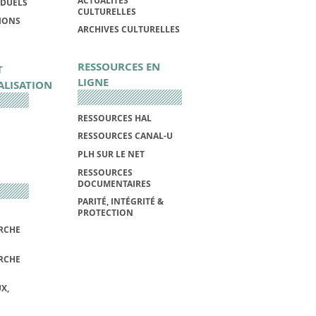
ACTUALITÉS
IDUELS
CULTURELLES
IONS
ARCHIVES CULTURELLES
RESSOURCES EN
T
LIGNE
ALISATION
RESSOURCES HAL
RESSOURCES CANAL-U
PLH SUR LE NET
RESSOURCES
DOCUMENTAIRES
PARITÉ, INTÉGRITÉ &
PROTECTION
RCHE
RCHE
X,