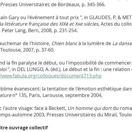
 Presses Universitaires de Bordeaux, p. 345-366.
ain Gary ou l'événement à tout prix ", in GLAUDES, P. & MET
a littérature française des XIXè et Xxe siècles
, Actes du coll
, Peter Lang, Bern, 2008, p. 231-254.
cauchemar de l'histoire,
Chien blanc
à la lumière de
La danse
Toulouse, 2007, p. 37-60.
nd la fin paralyse le début, ou l'impossibilité de commence
loi
", in DEL LUNGO, A. (éd.), Le début et la fin : une relation 
//www.fabula.org/colloques/document713.php
ublime évanescent: la tentation de l'émotion esthétique da
rature
n° 135, Paris, Larousse, septembre 2004.
 l'autre visage: face à Beckett,
Un homme qui dort
du roman
emps-automne 2003, Presses Universitaires du Mirail, Toulo
tre ouvrage collectif