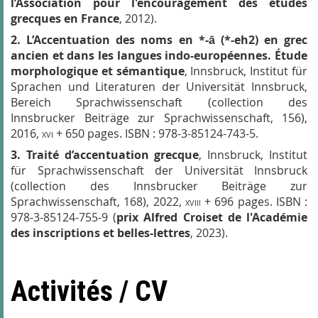
l’Association pour l'encouragement des études
grecques en France
, 2012).
2.
L’Accentuation des noms en *-ā (*-eh
2
) en grec
ancien et dans les langues indo-européennes.
Étude
morphologique et sémantique
, Innsbruck, Institut für
Sprachen und Literaturen der Universität Innsbruck,
Bereich Sprachwissenschaft (collection des
Innsbrucker Beiträge zur Sprachwissenschaft, 156),
2016,
xvi
+ 650 pages. ISBN : 978-3-85124-743-5.
3.
Traité d’accentuation grecque
, Innsbruck, Institut
für Sprachwissenschaft der Universität Innsbruck
(collection des Innsbrucker Beiträge zur
Sprachwissenschaft, 168), 2022,
xviii
+ 696 pages. ISBN :
978-3-85124-755-9 (
prix Alfred Croiset de l'Académie
des inscriptions et belles-lettres
, 2023
).
Activités / CV