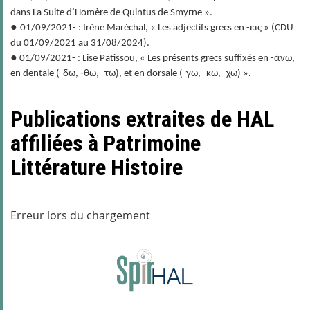
dans
La
Suite d’Homère
de Quintus de Smyrne ».
●
01/09/2021- : Irène Maréchal, « Les adjectifs grecs en -εις » (CDU
du 01/09/2021 au 31/08/2024).
●
01/09/2021- : Lise Patissou, « Les présents grecs suffixés en -άνω,
en dentale (-δω, ‑θω, -τω), et en dorsale (-γω, -κω, -χω) ».
Publications extraites de HAL
affiliées à Patrimoine
Littérature Histoire
Erreur lors du chargement